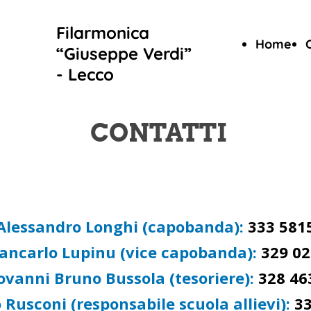
Filarmonica
Home
“Giuseppe Verdi”
- Lecco
CONTATTI
Alessandro Longhi (capobanda):
333 581
ancarlo Lupinu (vice capobanda):
329 0
ovanni Bruno Bussola (tesoriere):
328 46
 Rusconi (responsabile scuola allievi):
3