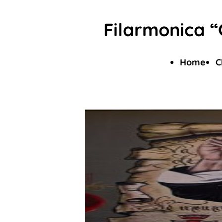
Filarmonica “
Home
C