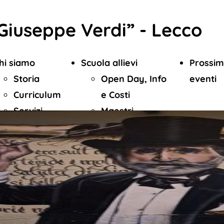
Giuseppe Verdi” - Lecco
hi siamo
Scuola allievi
Prossim
Storia
Open Day, Info
eventi
Curriculum
e Costi
Servizi
Maestri
Direttivo
Pronti,
Maestro
settembre, via!